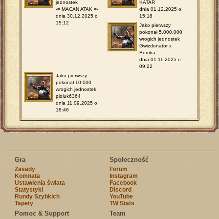
jednostek
KATAR
-= MACAN ATAK =-
dnia 01.12.2025 o
dnia 30.12.2025 o
15:18
15:12
Jako pierwszy
pokonał 5.000.000
wrogich jednostek
Gwizdonator x
Bomba
dnia 01.11.2025 o
09:22
Jako pierwszy
pokonał 10.000
wrogich jednostek
pioluk6364
dnia 11.09.2025 o
18:46
Gra
Społeczność
Zasady
Forum
Komnata
Instagram
Ustawienia świata
Facebook
Statystyki
Discord
Rundy Szybkich
YouTube
Tapety
TW Stats
Pomoc & Support
Team