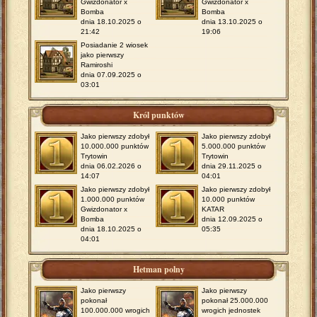
Gwizdonator x
Gwizdonator x
Bomba
Bomba
dnia 18.10.2025 o
dnia 13.10.2025 o
21:42
19:06
Posiadanie 2 wiosek
jako pierwszy
Ramiroshi
dnia 07.09.2025 o
03:01
Król punktów
Jako pierwszy zdobył
Jako pierwszy zdobył
10.000.000 punktów
5.000.000 punktów
Trytowin
Trytowin
dnia 06.02.2026 o
dnia 29.11.2025 o
14:07
04:01
Jako pierwszy zdobył
Jako pierwszy zdobył
1.000.000 punktów
10.000 punktów
Gwizdonator x
KATAR
Bomba
dnia 12.09.2025 o
dnia 18.10.2025 o
05:35
04:01
Hetman polny
Jako pierwszy
Jako pierwszy
pokonał
pokonał 25.000.000
100.000.000 wrogich
wrogich jednostek