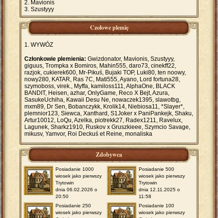
Mavionis
Szustyyy
Czołowe plemię
WYWÓZ
Członkowie plemienia:
Gwizdonator, Mavionis, Szustyyy,
giguus, Trompka x Bomiros, Mahin555, daro73, cinekff22,
razjok, cukierek600, Mr-Pikuś, Bujaki TOP, Luki80, ten noowy,
nowy280, KATAR, Ras 7C, Mati555, Ayano, Lord fortuna28,
szymoboss, virek., Myffa, kamiloss111, AlphaOne, BLACK
BANDIT, Heisen, azhar, OnlyGame, Reco X Bejt, Azura,
SasukeUchiha, Kawaii Desu Ne, nowaczek1395, slawotbg,
mxm89, Dr Sen, Bobanczykk, Krolik14, Niebiosa11, *Slayer*,
plemnior123, Siewca, Xanthard, S1Joker x PaniPankejk, Shaku,
Artur10012, LoQu, Azelka, piotrekk27, Radex1211, Ravelux,
Lagunek, Sharkz1910, Ruskov x Gruszkieee, Szymcio Savage,
mikusv, Yamvor, Roi Deckuś et Reine, monaliska
Zdobywca
Posiadanie 1000
Posiadanie 500
wiosek jako pierwszy
wiosek jako pierwszy
Trytowin
Trytowin
dnia 06.02.2026 o
dnia 12.11.2025 o
20:50
11:58
Posiadanie 250
Posiadanie 100
wiosek jako pierwszy
wiosek jako pierwszy