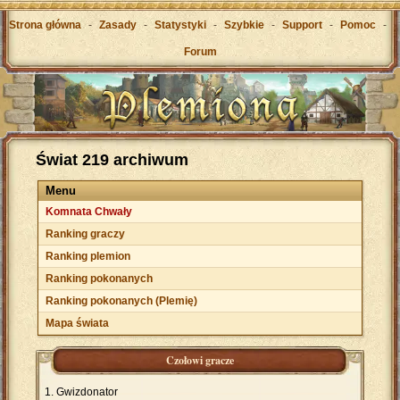
Strona główna
-
Zasady
-
Statystyki
-
Szybkie
-
Support
-
Pomoc
-
Forum
Świat 219 archiwum
Menu
Komnata Chwały
Ranking graczy
Ranking plemion
Ranking pokonanych
Ranking pokonanych (Plemię)
Mapa świata
Czołowi gracze
Gwizdonator